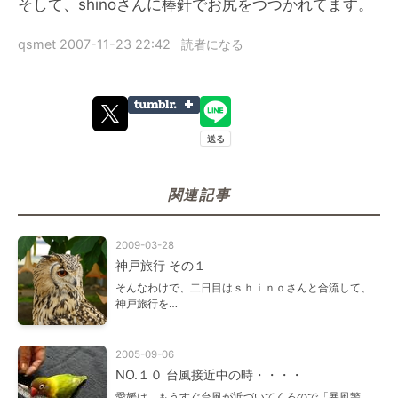
そして、shinoさんに棒針でお尻をつつかれてます。
qsmet
2007-11-23 22:42
読者になる
関連記事
2009-03-28
神戸旅行 その１
そんなわけで、二日目はｓｈｉｎｏさんと合流して、
神戸旅行を…
2005-09-06
NO.１０ 台風接近中の時・・・・
愛媛は、もうすぐ台風が近づいてくるので「暴風警