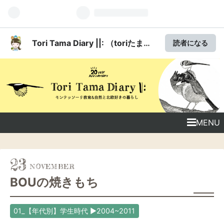
Tori Tama Diary ||: （toriたま日
読者になる
記・toritoriワールド 2004）
MENU
23
BOUの焼きもち
01_【年代別】学生時代 ▶2004~2011